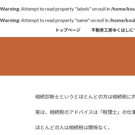
Warning
: Attempt to read property "labels" on null in
/home/kou
Warning
: Attempt to read property "name" on null in
/home/koub
コ
ナ
トップページ
不動産工房ゆくはしに
ン
ビ
テ
ゲ
ン
ー
ツ
シ
へ
ョ
ス
ン
キ
に
ッ
移
プ
動
相続診断士というとほとんどの方は相続税に
実は、相続税のアドバイスは「税理士」の仕
ほとんどの人は相続税は関係なく、