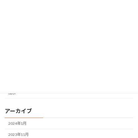
税法
空き家
終活
老人問題
自然災害
賃貸
運転
雑学
風水
アーカイブ
2024年1月
2023年11月